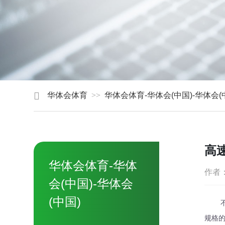
华体会体育
华体会体育-华体会(中国)-华体会(
高
华体会体育-华体
作者
会(中国)-华体会
(中国)
规格的