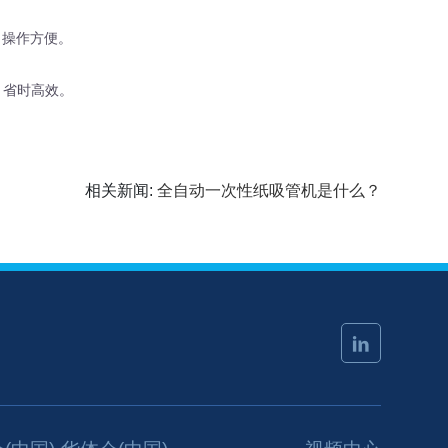
，操作方便。
，省时高效。
相关新闻
:
全自动一次性纸吸管机是什么？