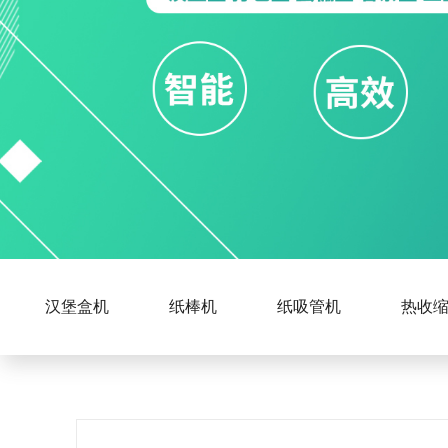
汉堡盒机
纸棒机
纸吸管机
热收