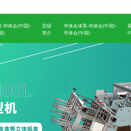
-华体会(中国)-
宏硕
华体会体育-华体会(中国)-
国)
简介
华体会(中国)