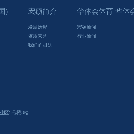
国)
宏硕简介
华体会体育-华体会
发展历程
宏硕新闻
资质荣誉
行业新闻
我们的团队
业区5号楼3楼