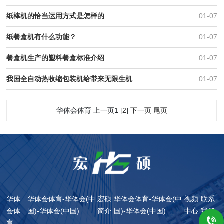
纸棒机的恰当运用方式是怎样的
01-07
纸餐盒机有什么功能？
01-07
餐盒机生产的塑料餐盒标准介绍
01-07
我国全自动热收缩包装机给带来无限生机
01-07
华体会体育 上一页1 [
2
]
下一页
尾页
华体
华体会体育-华体会(中
宏硕
华体会体育-华体会(中
视频
联系
会体
国)-华体会(中国)
简介
国)-华体会(中国)
中心
我们
育