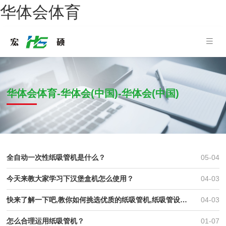
华体会体育
华体会体育-华体会(中国)-华体会(中国)
全自动一次性纸吸管机是什么？
05-04
今天来教大家学习下汉堡盒机怎么使用？
04-03
快来了解一下吧,教你如何挑选优质的纸吸管机,纸吸管设备?
04-03
怎么合理运用纸吸管机？
01-07