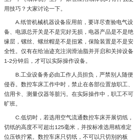
用技巧？大家讨论一下。
A.纸管机械机器设备应用前，要详尽查验电气设
备、电源总开关是不是完好无损，电器产品是不是绝
缘层，镙丝、螺丝帽是不是扭紧，保险装置是不是安
全性。仅有在给油迹充注润滑油脂并开启和关掉设备
1-2分钟后，才可以实际操作设备。
B.工业设备务必由工作人员担负，严禁别人随便
侵吞。数控车床工作中时，禁止在各部位置放职工、
信用卡、测量仪器等脏污。在实际操作中，职工不可
旷班。
C.低切时，若选用空气流通数控车床开展切纸，
切纸的高度不可超出125毫米，并按标准选用精准定
位压铁拧紧。数控车床只切纸，不可以只切别的板