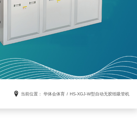
当前位置：
华体会体育
/
HS-XGJ-W型自动无胶纸吸管机