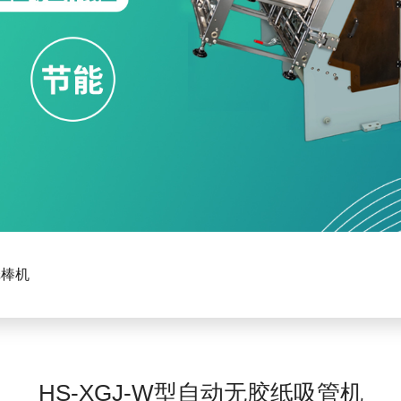
纸棒机
HS-XGJ-W型自动无胶纸吸管机